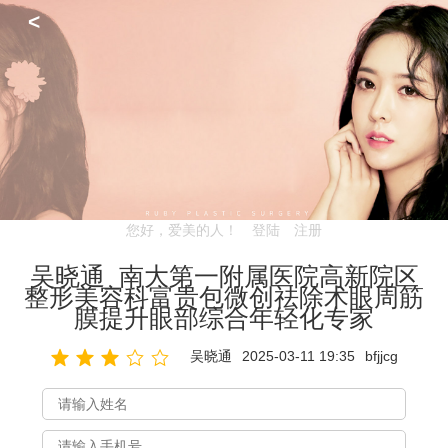
<
您好，爱美的人！
登陆
注册
吴晓通_南大第一附属医院高新院区
整形美容科富贵包微创祛除术眼周筋
膜提升眼部综合年轻化专家
吴晓通
2025-03-11 19:35
bfjjcg