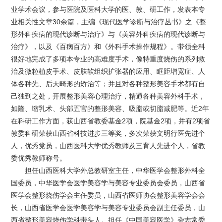
业学术会议，参与医院及医科大学的医、教、研工作，发表本专
业相关性文章30余篇，主编《现代医学诊断与治疗丛书》之《整
形外科疾病的现代诊断与治疗》与《美容外科疾病的现代诊断与
治疗》，以及《百病百方》和《外科手术操作规程》。带领全科
很好地完成了多项本专业的高难度手术，像特重度烧伤的系列救
治及微粒植皮手术、皮肤软组织扩张器的应用、眶距增宽症、人
体各种先、后天畸形的矫治等；并且对各种整形美容手术都有自
己独到之处，开展整形美容心理治疗，精通各种美容外科手术，
如隆、缩乳术、头部五官的整形美容、吸脂或切脂减肥等。近2年
在科研工作方面，获山西省教委基金2项，院基金2项，并有2项省
教委科研荣获山西省科技进步三等奖，多次荣获文明行医先进个
人，优秀党员，山西医科大学优秀教师及三育人先进个人，省教
委优秀教师称号。
担任山西医科大学外总教研室主任，中华医学会整形外科全
国委员，中华医学会医学美容学与美容专业委员会委员，山西省
医学会整形烧伤学会主任委员，山西省医师协会整形美容学会会
长，山西省医学会医学美容学与美容专业委员会副主任委员，山
西省整形美容烧伤学科带头人。担任《中国美容医学》杂志常委