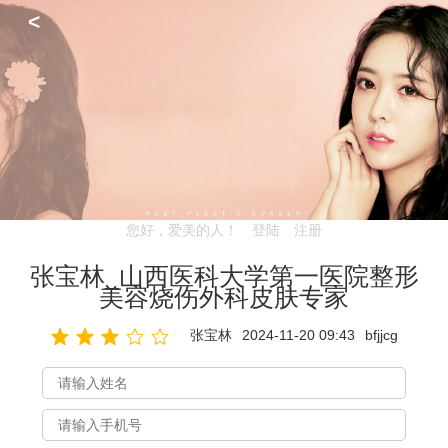
<
您好，爱美的人！
登陆
注册
张宝林_山西医科大学第一医院整形
美容烧伤外科皮肤专家
张宝林
2024-11-20 09:43
bfjjcg