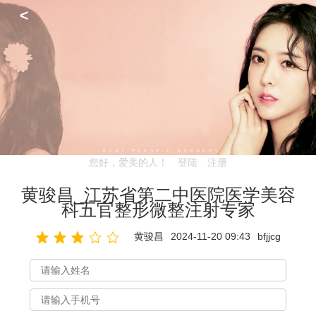
<
您好，爱美的人！
登陆
注册
黄骏昌_江苏省第二中医院医学美容
科五官整形微整注射专家
黄骏昌
2024-11-20 09:43
bfjjcg