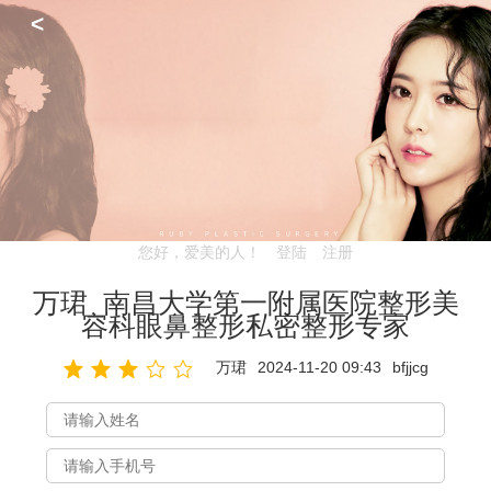
<
您好，爱美的人！
登陆
注册
万珺_南昌大学第一附属医院整形美
容科眼鼻整形私密整形专家
万珺
2024-11-20 09:43
bfjjcg