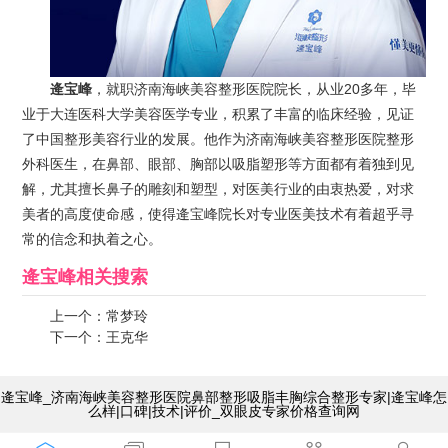
逄宝峰
，就职济南海峡美容整形医院院长，从业20多年，毕
业于大连医科大学美容医学专业，积累了丰富的临床经验，见证
了中国整形美容行业的发展。他作为济南海峡美容整形医院整形
外科医生，在鼻部、眼部、胸部以吸脂塑形等方面都有着独到见
解，尤其擅长鼻子的雕刻和塑型，对医美行业的由衷热爱，对求
美者的高度使命感，使得逄宝峰院长对专业医美技术有着超乎寻
常的信念和执着之心。
逄宝峰
相关搜索
上一个：
常梦玲
下一个：
王克华
逄宝峰_济南海峡美容整形医院鼻部整形吸脂丰胸综合整形专家|逄宝峰怎
么样|口碑|技术|评价_双眼皮专家价格查询网