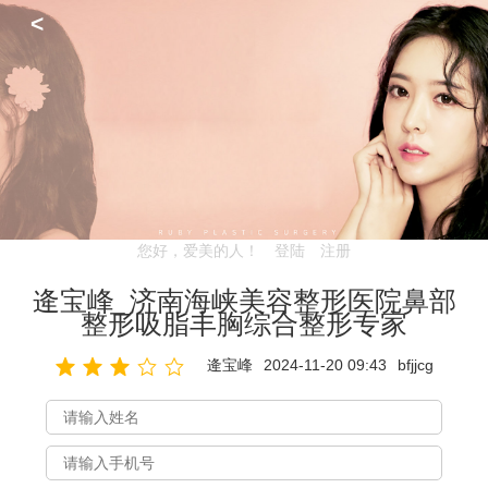
<
您好，爱美的人！
登陆
注册
逄宝峰_济南海峡美容整形医院鼻部
整形吸脂丰胸综合整形专家
逄宝峰
2024-11-20 09:43
bfjjcg