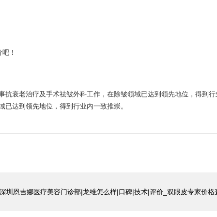
价吧！
事抗衰老治疗及手术祛皱外科工作，在除皱领域已达到领先地位，得到行
域已达到领先地位，得到行业内一致推崇。
_深圳恩吉娜医疗美容门诊部|龙维怎么样|口碑|技术|评价_双眼皮专家价格