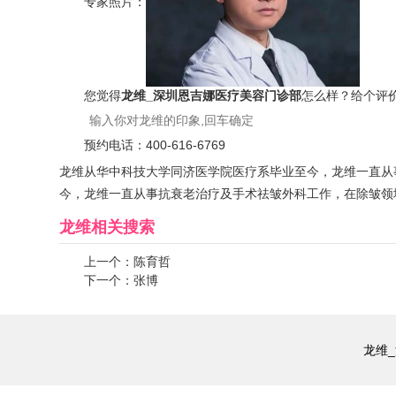
专家照片：
您觉得
龙维_深圳恩吉娜医疗美容门诊部
怎么样？给个评
预约电话：
400-616-6769
龙维从华中科技大学同济医学院医疗系毕业至今，龙维一直从
今，龙维一直从事抗衰老治疗及手术祛皱外科工作，在除皱领
龙维
相关搜索
上一个：
陈育哲
下一个：
张博
龙维