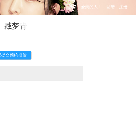
您好，爱美的人！
登陆
注册
）臧梦青