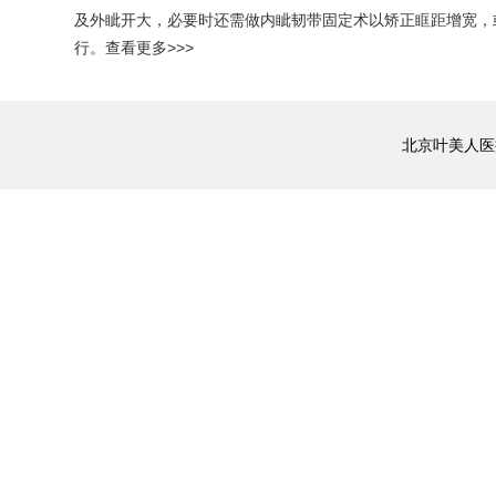
及外眦开大，必要时还需做内眦韧带固定术以矫正眶距增宽，
行。
查看更多>>>
北京叶美人医