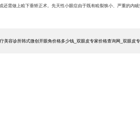
或还需做上睑下垂矫正术。先天性小眼症由于既有睑裂狭小、严重的内眦
疗美容诊所韩式微创开眼角价格多少钱_双眼皮专家价格查询网_双眼皮