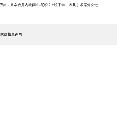
赘皮，又常合并内眦间距增宽和上睑下垂，因此手术需分次进
专家价格查询网